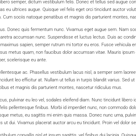
libero semper, dictum vestibulum felis. Donec et tellus sed augue cons
s eu ultrices augue. Quisque vel felis eget orci tincidunt auctor vol
 Cum sociis natoque penatibus et magnis dis parturient montes, nas
 metus. Donec quis fermentum nunc. Vivamus eget augue sem. Nam soda
haretra accumsan nunc. Suspendisse et luctus lectus. Duis ac condi
aximus sapien, semper rutrum mi tortor eu eros. Fusce vehicula enim
ursus metus quam, non faucibus dolor accumsan vitae. Mauris ipsum e
er, scelerisque eu ante.
llentesque ac. Phasellus vestibulum lacus nisl, a semper sem laoree
incidunt leo efficitur at. Nullam ut tellus in turpis blandit varius. Sed u
bus et magnis dis parturient montes, nascetur ridiculus mus.
cus, pulvinar eu leo vel, sodales eleifend diam. Nunc tincidunt libero id
 felis pellentesque finibus. Morbi id imperdiet nunc, non commodo dolo
esque metus, eu sagittis mi enim quis massa. Donec nunc urna, pulvin
s ut dui. Vivamus placerat auctor arcu eu tincidunt. Proin vel dolor se
ibulum convallis nisl et ipsum sagittis, vel finibus dui lacinia. Quis