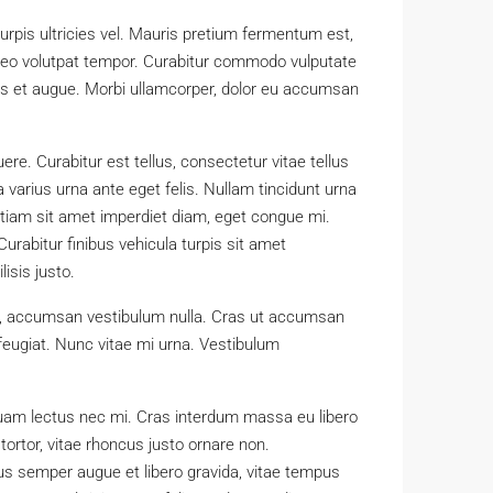
 turpis ultricies vel. Mauris pretium fermentum est,
 leo volutpat tempor. Curabitur commodo vulputate
is et augue. Morbi ullamcorper, dolor eu accumsan
re. Curabitur est tellus, consectetur vitae tellus
a varius urna ante eget felis. Nullam tincidunt urna
 Etiam sit amet imperdiet diam, eget congue mi.
urabitur finibus vehicula turpis sit amet
isis justo.
h a, accumsan vestibulum nulla. Cras ut accumsan
 feugiat. Nunc vitae mi urna. Vestibulum
es quam lectus nec mi. Cras interdum massa eu libero
tortor, vitae rhoncus justo ornare non.
llus semper augue et libero gravida, vitae tempus