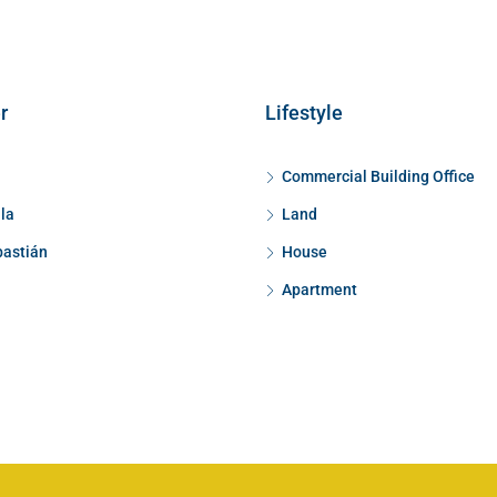
r
Lifestyle
Commercial Building Office
la
Land
bastián
House
Apartment