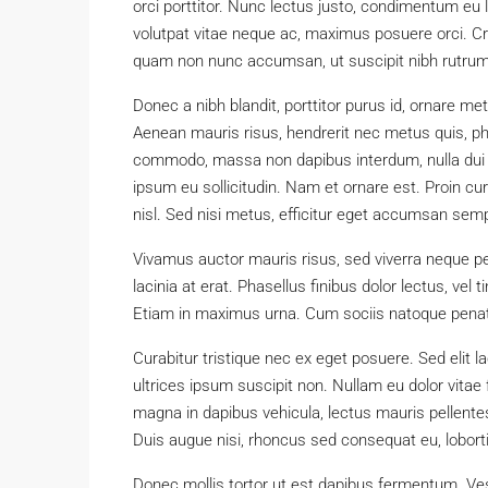
orci porttitor. Nunc lectus justo, condimentum eu 
volutpat vitae neque ac, maximus posuere orci. Cra
quam non nunc accumsan, ut suscipit nibh rutrum.
Donec a nibh blandit, porttitor purus id, ornare
Aenean mauris risus, hendrerit nec metus quis, p
commodo, massa non dapibus interdum, nulla dui m
ipsum eu sollicitudin. Nam et ornare est. Proin c
nisl. Sed nisi metus, efficitur eget accumsan semp
Vivamus auctor mauris risus, sed viverra neque pe
lacinia at erat. Phasellus finibus dolor lectus, vel t
Etiam in maximus urna. Cum sociis natoque penati
Curabitur tristique nec ex eget posuere. Sed elit la
ultrices ipsum suscipit non. Nullam eu dolor vitae
magna in dapibus vehicula, lectus mauris pellent
Duis augue nisi, rhoncus sed consequat eu, loborti
Donec mollis tortor ut est dapibus fermentum. Vest