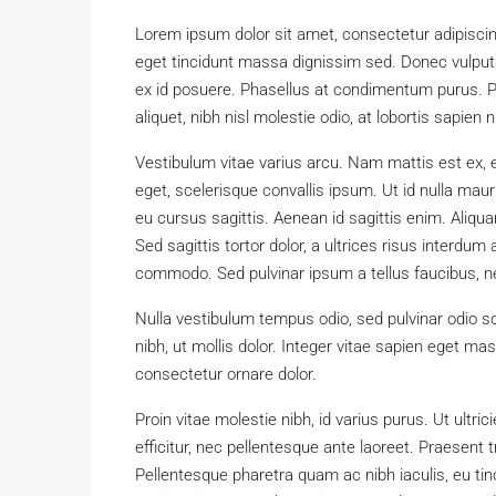
Lorem ipsum dolor sit amet, consectetur adipiscing e
eget tincidunt massa dignissim sed. Donec vulput
ex id posuere. Phasellus at condimentum purus. P
aliquet, nibh nisl molestie odio, at lobortis sapien 
Vestibulum vitae varius arcu. Nam mattis est ex, e
eget, scelerisque convallis ipsum. Ut id nulla maur
eu cursus sagittis. Aenean id sagittis enim. Aliqu
Sed sagittis tortor dolor, a ultrices risus interdu
commodo. Sed pulvinar ipsum a tellus faucibus, nec m
Nulla vestibulum tempus odio, sed pulvinar odio s
nibh, ut mollis dolor. Integer vitae sapien eget m
consectetur ornare dolor.
Proin vitae molestie nibh, id varius purus. Ut ultr
efficitur, nec pellentesque ante laoreet. Praesent 
Pellentesque pharetra quam ac nibh iaculis, eu tin