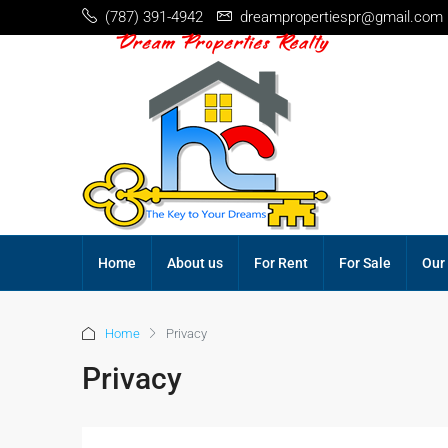
(787) 391-4942
dreampropertiespr@gmail.com
Home
About us
For Rent
For Sale
Our
Home
Privacy
Privacy