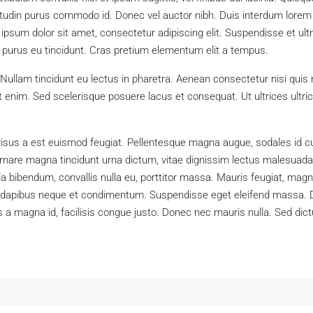
citudin purus commodo id. Donec vel auctor nibh. Duis interdum lorem
sum dolor sit amet, consectetur adipiscing elit. Suspendisse et ultri
purus eu tincidunt. Cras pretium elementum elit a tempus.
Nullam tincidunt eu lectus in pharetra. Aenean consectetur nisi quis 
enim. Sed scelerisque posuere lacus et consequat. Ut ultrices ultric
risus a est euismod feugiat. Pellentesque magna augue, sodales id cu
am ornare magna tincidunt urna dictum, vitae dignissim lectus malesuada
gula bibendum, convallis nulla eu, porttitor massa. Mauris feugiat, magn
at dapibus neque et condimentum. Suspendisse eget eleifend massa. D
s a magna id, facilisis congue justo. Donec nec mauris nulla. Sed dic