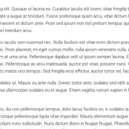
lit. Quisque ut lacinia ex. Curabitur iaculis elit lorem, vitae fringilla
ate a augue at tincidunt. Fusce scelerisque quam arcu, vitae dictum
raesent et dictum ante. Proin sed ipsum non nisl pretium tempus qu
nisl interdum arcu.
u iaculis sem euismod nec. Nulla facilisis est vitae enim dictum posue
is. Proin placerat, mi eget cursus mollis, nulla ipsum venenatis nulla, 
am at urna urna. Pellentesque dapibus velit ut ipsum semper lacinia.
m ac. Pellentesque ac arcu malesuada, auctor est vitae, posuere nunc. C
attis orci tempus. Sed fringilla eros efficitur, auctor tortor vel, facil
odales ut. Mauris eu ante nulla. Donec tortor ante, sodales sed nib
assa ullamcorper sodales eu et augue. Etiam sagittis rutrum sapien in
icies, dui non pellentesque tempus, dolor lacus facilisis ex, in sodal
tristique pellentesque ligula vitae imperdiet. Mauris elementum augue 
cidunt nunc sollicitudin. Nunc dictum libero in feugiat feugiat. Phase