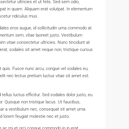
ectetur ultricies et ut felis. Sed sem odio,
utpat in quam. Aliquam erat volutpat. In elementum
cetur ridiculus mus.
les eros augue, id sollicitudin urna commodo at.
mentum sem, vitae laoreet justo. Vestibulum
 vitae consectetur ultricies. Nunc tincidunt at
rat, sodales sit amet neque non, tristique cursus
t quis. Fusce nunc arcu, congue vel sodales eu,
t elit nec lectus pretium luctus vitae sit amet est.
 tellus luctus efficitur. Sed sodales dolor justo, eu
r. Quisque non tristique lacus. Ut faucibus,
ar a vestibulum nec, consequat sit amet urna.
d lorem feugiat molestie nec et justo.
que ac mi et orci congue commodo in in erat.